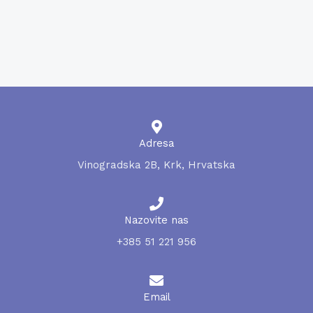
Triglycerides
HDL-cholesterol
LDL-cholesterol
Adresa
Vinogradska 2B, Krk, Hrvatska
Nazovite nas
+385 51 221 956
Email