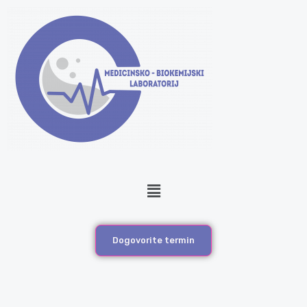
Menu
Dogovorite termin
General biochemical Examinations
Metabolites and Substrates