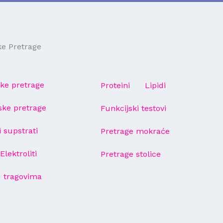
ke Pretrage
ke pretrage
Proteini
Lipidi
ske pretrage
Funkcijski testovi
i supstrati
Pretrage mokraće
Elektroliti
Pretrage stolice
u tragovima