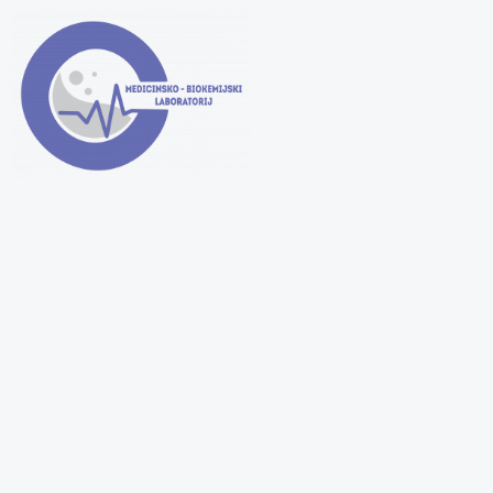
Opće biokemijske pretrage
Metaboliti i supstrati
Enzimi
Elektroliti
Proteini
Lipidi
Elementi u tragovima
Funkcijski testovi
Paket za trudnice