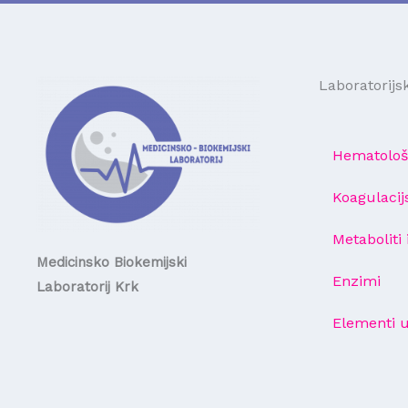
Laboratorijs
Hematološ
Koagulacij
Metaboliti 
Medicinsko Biokemijski
Enzimi
Laboratorij Krk
Elementi 