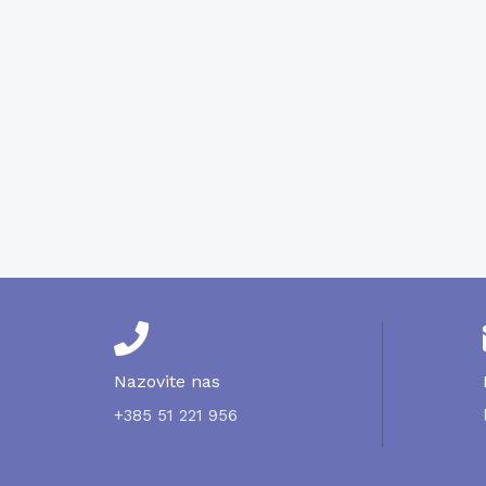
ikroskopski pregled sedimenta)
Nazovite nas
+385 51 221 956