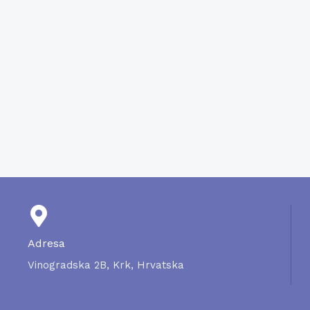
OGTT-test
Test postprandijalne glukoze
HbA1c
Kompletna pretraga mokraće(fizikalno-kemijski pregled/m
Lipidogram
Kolesterol
Trigliceridi
HDL-kolesterol
LDL-kolesterol
Adresa
Vinogradska 2B, Krk, Hrvatska