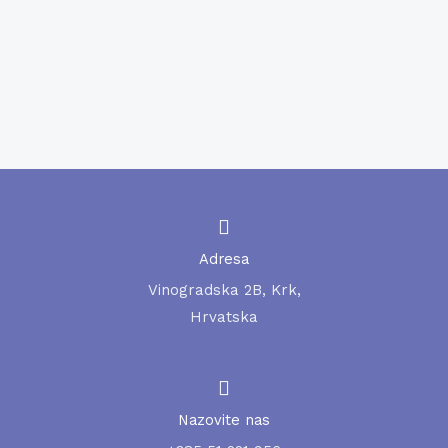
PON-PET od 09:30-14:30
COVID – 19 Serološko testiranje
Serološko testiranje na COVID-19 antitijela (referalni
laboratorij).
Adresa
Vinogradska 2B, Krk,
Hrvatska
Nazovite nas