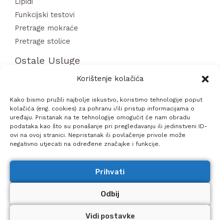
Lipidi
Funkcijski testovi
Pretrage mokraće
Pretrage stolice
Ostale Usluge
Korištenje kolačića
Paneli laboratorijskih pretraga
Sistematski Pregledi
Kako bismo pružili najbolje iskustvo, koristimo tehnologije poput
kolačića (eng. cookies) za pohranu i/ili pristup informacijama o
COVID 19 testiranja
uređaju. Pristanak na te tehnologije omogućit će nam obradu
Vađenje krvi u kući
podataka kao što su ponašanje pri pregledavanju ili jedinstveni ID-
ovi na ovoj stranici. Nepristanak ili povlačenje privole može
negativno utjecati na određene značajke i funkcije.
Prihvati
Odbij
Copyright © 2026 MBL Bonifačić Krk | Dizajn:
<
a
Vidi postavke