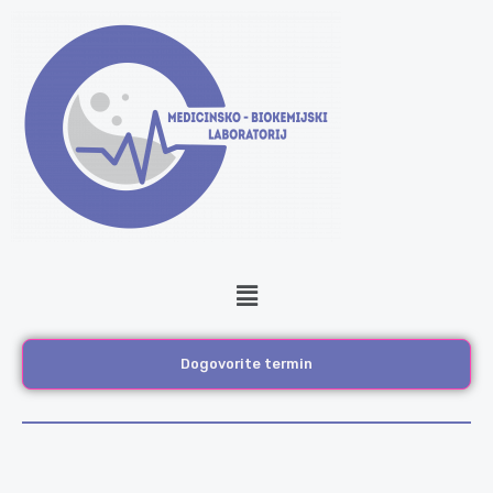
Skip
to
content
Menu
Dogovorite termin