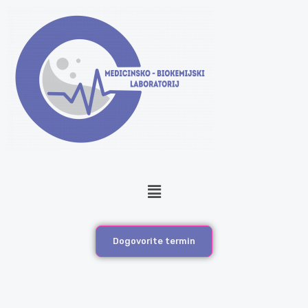
Menu
Dogovorite termin
Vegetarijanski panel
63 NAMIRNICE