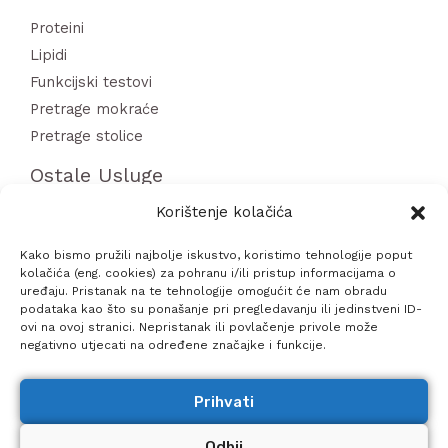
Proteini
Lipidi
Funkcijski testovi
Pretrage mokraće
Pretrage stolice
Ostale Usluge
Korištenje kolačića
Paneli laboratorijskih pretraga
Sistematski Pregledi
Kako bismo pružili najbolje iskustvo, koristimo tehnologije poput
kolačića (eng. cookies) za pohranu i/ili pristup informacijama o
COVID 19 testiranja
uređaju. Pristanak na te tehnologije omogućit će nam obradu
Vađenje krvi u kući
podataka kao što su ponašanje pri pregledavanju ili jedinstveni ID-
ovi na ovoj stranici. Nepristanak ili povlačenje privole može
negativno utjecati na određene značajke i funkcije.
Prihvati
Odbij