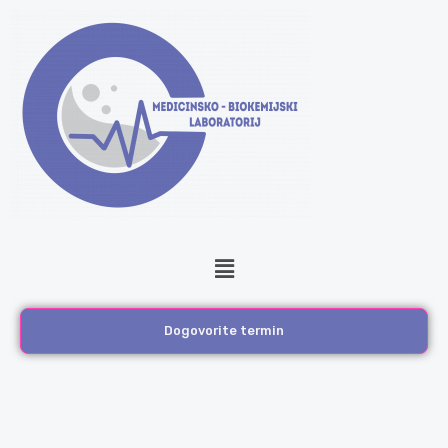
Skip
to
content
Menu
Dogovorite termin